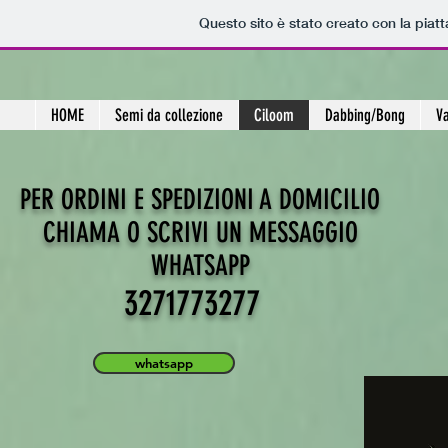
Questo sito è stato creato con la pia
HOME
Semi da collezione
Ciloom
Dabbing/Bong
Va
PER ORDINI E SPEDIZIONI A DOMICILIO
CHIAMA O SCRIVI UN MESSAGGIO
WHATSAPP
3271773277
whatsapp