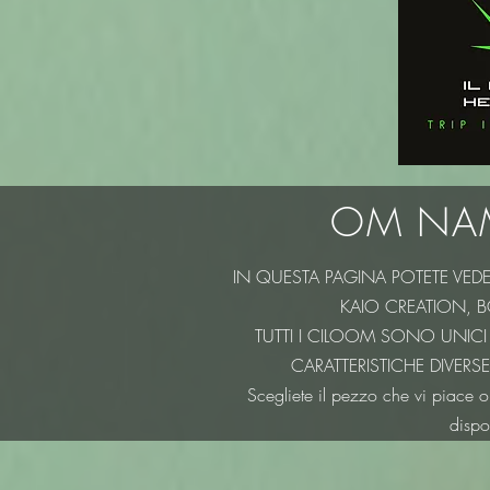
OM NAM
IN QUESTA PAGINA POTETE VEDERE
KAIO CREATION, BO
TUTTI I CILOOM SONO UNIC
CARATTERISTICHE DIVERS
Scegliete il pezzo che vi piace 
dispo